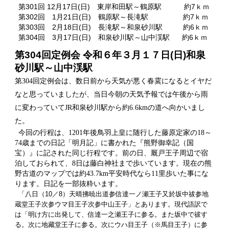
第301回 12月17日(日) 東岸和田駅～鶴原駅 約7ｋｍ
第302回 1月21日(日) 鶴原駅～長滝駅 約7ｋｍ
第303回 2月18日(日) 長滝駅～和泉砂川駅 約6ｋｍ
第304回 3月17日(日) 和泉砂川駅～山中渓駅 約6ｋｍ
第304回定例会 令和６年３月１７日(日)和泉
砂川駅～山中渓駅
第304回定例会は、数日前から天気が悪く春霙になるとイヤだ
なと思っていましたが、当日今朝の天気予報では午後から雨
に変わっていてJR和泉砂川駅から約6.6kmの道へ向かいまし
た。
今回の行程は、1201年後鳥羽上皇に随行した藤原定家の18～
74歳までの日記「明月記」に書かれた『熊野御幸記（国
宝）』に記された同じ行程です。前の日、厩戸王子周辺で宿
泊しておられて、8日は藤白神社まで歩いています。現在の熊
野古道のマップでは約43.7km平安時代なら11里歩いた事にな
ります。日記を一部抜粋います。
「八日（10／8）天晴拂暁出道参信達一ノ瀬王子又於坂中祓参地
蔵堂王子次参ウマ目王子次参中山王子」とあります。現代語訳で
は「明け方に出発して、信達一之瀬王子に参る。また坂中で祓す
る。次に地藏堂王子に参る。次にウハ目王子（※馬目王子）に参