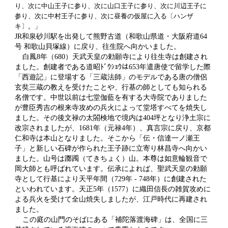
り、次に中山王子に参り、次に山口王子に参り、次に川辺王子に
参り、次に中村王子に参り、次に昼養の仮屋に入る〔ハンザ
キ〕。」
JR和泉砂川駅を出発して熊野古道（和歌山県道・大阪府道64
号 和歌山貝塚線）に戻り、往生院へ向かいました。
白鳳8年（680）天武天皇の勅願寺により往生寺は創建され
ました。創建者である道昭ﾄﾞｳｼｮｳは653年遣唐使で留学した際
「西遊記」に登場する「三蔵法師」のモデルである唐の僧侶
玄奘三蔵の教えを受けたことや、行基の師としても知られる
名僧です。中世以前は七堂伽藍を有する大寺院でありました
が豊臣秀吉の根来寺攻めの兵火によって堂塔すべてを焼失し
ました。その後文禄の太閤検地で境内は404坪となり浄土宗に
改宗されましたが、1681年（元禄4年）、真言宗に戻り、京都
仁和寺は本山となりました。そこから「伝・信達一ノ瀬王
子」と新しい石碑が作られた王子跡に立寄り林昌寺へ向かい
ました。山号は躑躅（てきちょく）山。本尊は如意輪観音で
岡大師とも呼ばれています。伝承によれば、聖武天皇の勅願
寺として行基により天平年間（729年 - 748年）に創建された
といわれています。天正5年（1577）に織田信長の雑賀攻めに
よる兵火を受けて全山焼失しましたが、江戸時代に再建され
ました。
この庭の山門のそばにある「補陀落渡海碑」は、全国に三