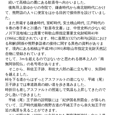
続いて高積山の麓にある歓喜寺へ向かいました。
後鳥羽上皇ゆかりの寺院で、鎌倉時代から南北朝時代にかけ
て、熊野詣の人々に便宜をはかる目的で接待所を設けていまし
た。
また所蔵する鎌倉時代, 室町時代, 安土桃山時代, 江戸時代の
９巻の巻子本と21通の『歓喜寺文書』は、中世史料の少ない紀
ノ川下流地域には貴重で和歌山県指定重要文化財昭和41年
(1966)に指定されています。特に嘉暦2(1327)の和与(訴訟におけ
る和解)関係や熊野参詣者の接待に関する異色の資料がありま
す。境内にある柏槙は平成3年(1991)和歌山市指定文化財天然記
念物に登録されています。
そして、3ｍを超えるのではないかと思われる徳本上人の「南
無阿弥陀仏」の名号塔があります。
そこから、和佐王子跡、和佐大八郎の墓に立ち寄り、矢田峠
を越えました。
峠を下る道からはずっとアスファルトの道になり、平緒（尾）
王子跡までは車道路肩の細い道を歩き進みました。
時折日も差しアスファルトの照返しで気温も上昇してきたので
少し急いで歩きました
平緒（尾）王子跡の説明版には「紀伊国名所図会」が張られ
ていて、江戸時代後期の熊野古道の平緒王子から奈久知王子付
近の風景を見ることができます。