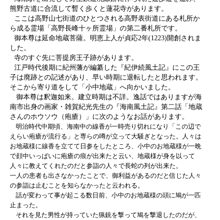
熊野古道に合流して暫く歩くと蓮花寺があります。
ここは高野山七街道のひとつされる高野表街道にある札所か
ら成る霊場「高野長峰十ヶ所霊場」の第二番札所です。
御本尊は延命地蔵菩薩。明恵上人が貞応2年(1223)開創されま
した。
寺のすぐ先に菩提房王子跡があります。
江戸時代後期に紀州藩が編纂した『紀伊続風土記』にこの王
子は廃跡との記述があり、早い時期に退転したと思われます。
そこから寄り道をして「小中地蔵」へ向かいました。
御本尊は釈迦如来。建立時期は不詳。逸話ではありますが海
南市出身の画家・雑賀紀光先生の『海南風土記』第二話「地蔵
さんのホウソウ（疱瘡）」に次のようなお話があります。
明治時代中期頃、海南中の線香が一時売り切れになり「この辺で
えらい疱瘡が流行る」と専らの噂が立って大騒ぎとなった。人々は
お地蔵様に線香を立てて日参をしたところ、小中のお地蔵様が一晩
で顔中いっぱいに疱瘡の痕が出来たと云い、地蔵様が身を以って
人々に教えてくれたのだと参詣の人々で長蛇の列が出来た。
一人の患者も出さなかったことで、御利益があるのだと信じた人々
の参詣は止むことを知らなかったと云われる。
話が変わって事が起こる数日前、小中のお地蔵様の頭に鳩が一匹
止まった。
それを見た男性が持っていた猟銃を撃って鳩を撃退したのだが、