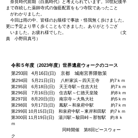
奈良時代前期（白凰時代）と考えられています。10世紀後半
まで存続した薬師寺式の伽藍配置をもつ寺院であったこと
がわかりました。
今回は雨の中、皆様のお蔭様で事故・怪我無く歩けました。
更に予定より早く歩くこともできました。ありがとうござ
いました。お疲れ様でした。 （文
責 小野田真弓）
令和５年度（2023年度）世界遺産ウォークのコース
第293回 4月16日(日) 京都 城南宮界隈散策
第294回 5月21日(日) 八軒家浜～四天王寺 約7ｋｍ
第295回 6月18日(日) 天王寺駅～住吉大社 約7ｋｍ
第296回 7月16日(日) 住吉駅～仁徳天皇陵 約8ｋｍ
第297回 8月20日(日) 南宗寺～大鳥大社 約5ｋｍ
第298回 9月17日(日) 鳳駅～和泉府中駅 約7ｋｍ
第299回 10月15日(日) 和泉府中駅～東岸和田駅 約7ｋｍ
第300回 11月19日(日) 湯川駅～駿田峠～那智駅 約８ｋ
ｍ
同時開催 第8回ピースウォー
ク