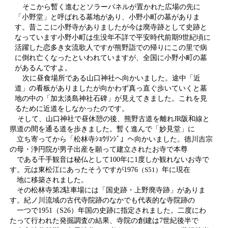
そこから暫く進むとソラーパネルが置かれた広場の先に
「小野堂」と呼ばれる墓地があり、小野小町の墓がありま
す。昔ここに小野寺がありましたが今は廃寺跡として史跡と
なっています小野小町は生没年不詳で平安時代前期9世紀頃に
活躍した恋多き女流歌人ですが熊野詣での帰りにこの里で病
に倒れ亡くなったといわれていますが、全国に小野小町の墓
があるんですよ。
次に昼食場所である山口神社へ向かいました。途中「近
道」の看板がありましたが向かわず真っ直ぐ歩いていくと墓
地の中の「加太淡島神社石碑」が見えてきました。これを見
るために近道をしなかったのです。
そして、山口神社で昼休憩の後、熊野古道を離れJR阪和線と
県道の間を通る道を歩きました。暫く進んで「妙見堂」に
立ち寄ってから「松林寺ｼｮｳﾘﾝｼﾞ」へ向かいました。徳川吉宗
の母・浄円院が男子出産を願って建立されたお寺で本尊
である千手観音は秘仏として100年に1度しか観れないお寺で
す。元は東松江にあったそうですが1976
（S51）
年に現在
地に移築されました。
その松林寺第2駐車場には「国史跡・上野廃寺跡」がありま
す。紀ノ川流域の古代寺院跡のなかでも代表的な寺院跡の
一つで1951（S26）年国の史跡に指定されました。二度にわ
たって行われた発掘調査の結果、寺院の創建は7世紀後半で