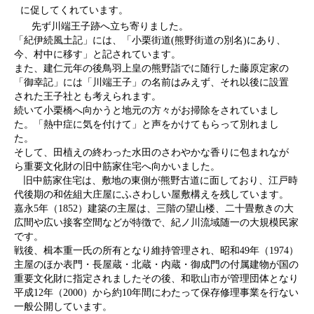
に促してくれています。
先ず川端王子跡へ立ち寄りました。
「紀伊続風土記」には、「小栗街道(熊野街道の別名)にあり、
今、村中に移す」と記されています。
また、建仁元年の後鳥羽上皇の熊野詣でに随行した藤原定家の
「御幸記」には「川端王子」の名前はみえず、それ以後に設置
された王子社とも考えられます。
続いて小栗橋へ向かうと地元の方々がお掃除をされていまし
た。「熱中症に気を付けて」と声をかけてもらって別れまし
た。
そして、田植えの終わった水田のさわやかな香りに包まれなが
ら重要文化財の旧中筋家住宅へ向かいました。
旧中筋家住宅は、敷地の東側が熊野古道に面しており、江戸時
代後期の和佐組大庄屋にふさわしい屋敷構えを残しています。
嘉永5年（1852）建築の主屋は、三階の望山楼、二十畳敷きの大
広間や広い接客空間などが特徴で、紀ノ川流域随一の大規模民家
です。
戦後、楫本重一氏の所有となり維持管理され、昭和49年（1974）
主屋のほか表門・長屋蔵・北蔵・内蔵・御成門の付属建物が国の
重要文化財に指定されましたその後、和歌山市が管理団体となり
平成12年（2000）から約10年間にわたって保存修理事業を行ない
一般公開しています。