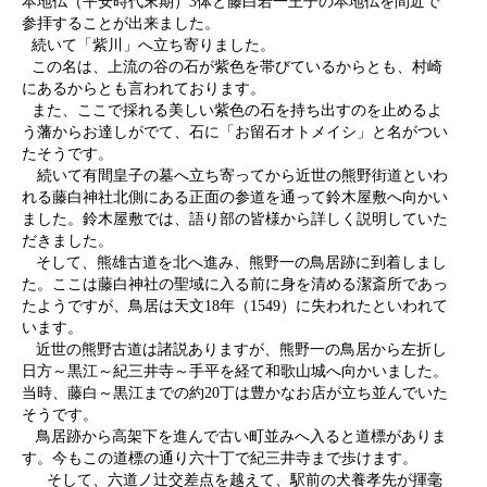
本地仏（平安時代末期）3体と藤白若一王子の本地仏を間近で
参拝することが出来ました。
続いて「紫川」へ立ち寄りました。
この名は、上流の谷の石が紫色を帯びているからとも、村崎
にあるからとも言われております。
また、ここで採れる美しい紫色の石を持ち出すのを止めるよ
う藩からお達しがでて、石に「お留石オトメイシ」と名がつい
たそうです。
続いて有間皇子の墓へ立ち寄ってから近世の熊野街道といわ
れる藤白神社北側にある正面の参道を通って鈴木屋敷へ向かい
ました。鈴木屋敷では、語り部の皆様から詳しく説明していた
だきました。
そして、熊雄古道を北へ進み、熊野一の鳥居跡に到着しまし
た。ここは藤白神社の聖域に入る前に身を清める潔斎所であっ
たようですが、鳥居は天文18年（1549）に失われたといわれて
います。
近世の熊野古道は諸説ありますが、熊野一の鳥居から左折し
日方～黒江～紀三井寺～手平を経て和歌山城へ向かいました。
当時、藤白～黒江までの約20丁は豊かなお店が立ち並んでいた
そうです。
鳥居跡から高架下を進んで古い町並みへ入ると道標がありま
す。今もこの道標の通り六十丁で紀三井寺まで歩けます。
そして、六道ノ辻交差点を越えて、駅前の犬養孝先が揮毫