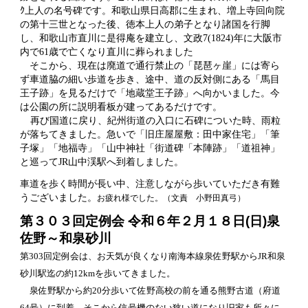
ｸ上人の名号碑です。和歌山県日高郡に生まれ、増上寺回向院
の第十三世となった後、徳本上人の弟子となり諸国を行脚
し、和歌山市直川に是得庵を建立し、文政7(1824)年に大阪市
内で61歳で亡くなり直川に葬られました
そこから、現在は廃道で通行禁止の「琵琶ヶ崖」には寄ら
ず車道脇の細い歩道を歩き、途中、道の反対側にある「馬目
王子跡」を見るだけで「地蔵堂王子跡」へ向かいました。今
は公園の所に説明看板が建ってあるだけです。
再び国道に戻り、紀州街道の入口に石碑についた時、雨粒
が落ちてきました。急いで「旧庄屋屋敷：田中家住宅」「筆
子塚」「地福寺」「山中神社「街道碑「本陣跡」「道祖神」
と巡ってJR山中渓駅へ到着しました。
車道を歩く時間が長い中、注意しながら歩いていただき有難
うございました。
お疲れ様でした。（文責 小野田真弓）
第３０３回定例会 令和６年２月１８日(日)泉
佐野～和泉砂川
第303回定例会は、お天気が良くなり南海本線泉佐野駅からJR和泉
砂川駅迄の約12kmを歩いてきました。
泉佐野駅から約20分歩いて佐野高校の前を通る熊野古道（府道
64号）に到着。そこから信号機のない狭い道になり旧家も所々に