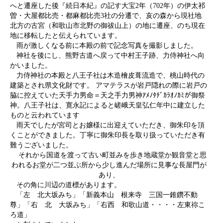
へと遷座した後『続日本紀』の記す大宝2年（702年）の伊太祁
曽・大屋都比売・都麻都比売3社の分遷で、亥の森から現社地
北方の古宮（和歌山市北野の御祓山上）の地に遷座、のち現在
地に移転したと伝えられています。
雨が激しくなる前に本殿の前で記念写真を撮影しました。
神社を後にし、熊野古道へ戻って中村王子跡、力侍神社へ向
かいました。
力侍神社の本殿と八王子社は木造檜皮葺流造で、桃山時代の
建築とされ県文化財です。 アマテラスが岩戸隠れの際に岩戸の
脇に控えていた天手力男命＝天之手力男神ｱﾒﾉﾀﾁﾞｶﾗｵﾉｶﾐが御祭
神。八王子社は、寛永記によると嵯峨天皇弘仁年中に建立した
ものと云われています
雨天でしたが宮司とお嬢様に出迎えていただき、御朱印を頂
くことができました。丁寧に御朱印長を取り扱っていただき有
難うございました。
それから国道を渡って古い町並みを歩き地蔵堂か観音堂と思
われるお堂が二つ並ぶ所から少し進んだ場所に見事な長屋門が
あり、
その角に川辺の道標があります。
「左 北大坂みち」「新義本山 根来寺 三国一錐鑽不動
尊」「右 北 大坂みち」「右西 和歌山道・・・・左東祢こ
ろ道」