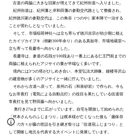
古道の両脇に大きな旧家が増えてきて紀州街道へ入りました。
紀州街道は、紀州藩と岸和田藩の参勤交代路として整備され、
紀州徳川家の参勤交代は、この角谷（つのや）家本陣で一泊する
ことが習わしとなっていました。
そして、市場稲荷神社へは立ち寄らず徳川吉宗が幼少期に植え
たカイヅカイブキ（樹齢300年余り）のある真如寺、市場地蔵堂へ
立ち寄って長慶寺へ向かいました。
長慶寺は、参道の石段が100段あり一番上にある仁王門前までの
両脇に植えられたアジサイの量が半端なく多いです。
境内には3つの塔がひしめき合い、本堂弘法大師像、鐘楼等沢山
の建造物が多くのアジサイと一緒に佇んでいました。
それから古道へ戻って、泉州の石（和泉砂岩）で作られ、今も
なお常夜灯（電気による自動点灯）の役目を果たしている信達宿
常夜灯を見て野田藤へ向かいました。
奥行き27mまでに広がっています。自宅を開放して始められた
「梶本さんちのふじまつり」は梶本様が亡くなった後も「藤保存
会」の方々が藤の世話を引き継ぎ祭りは「信達宿ふじまつり」と
して開催し地元を代表する大イベントに発展しています。