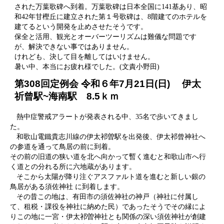
された万葉歌碑へ到着。万葉歌碑は日本全国に141基あり、昭
和42年甘樫丘に建立された第１号歌碑は、8階建てのホテルを
建てるという開発を止めさせたそうです。
保全と活用、観光とオーバーツーリズムは難儀な問題です
が、解決できない事ではありません。
けれども、決して目を離してはいけません。
暑い中、本当にお疲れ様でした。(文責小野田)
第308回定例会 令和６年7月21日(日) 伊太
祈曾駅~海南駅 8.5ｋｍ
熱中症警戒アラートが発表される中、35名で歩いてきまし
た。
和歌山電鐵貴志川線の伊太祁曽駅を出発後、伊太祁曾神社へ
の参道を通って鳥居の前に到着。
その前の旧道の狭い道を北へ向かって暫く進むと和歌山市へ行
く道との分れる所に六地蔵があります。
そこから太陽が降り注ぐアスファルト道を進むと新しい銀の
鳥居がある須佐神社 に到着します。
その昔この地は、有田市の須佐神社の神戸（神社に付属し
て、租税・課役を神社に納めた民）であったそうでその縁によ
りこの地に一宮・伊太祁曽神社とも関係の深い須佐神社が創建