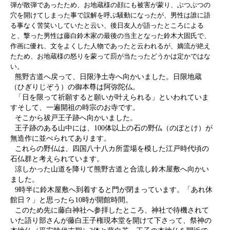
弾が散弾であったため、お地蔵様の顔にも被害が蒙り、ぶつぶつの
穴を開けてしまった事で誤解を呼ぶ騒動になったが、男性は誰に語
る事なく苦笑いしていたと云い、後日友人が語ったところによる
と、撃った男性は藤白鈴木家の最後の当主となった鈴木大固氏で、
作画に優れ、文をよくした人物であったと云われるが、嫡流が絶え
たため、お地蔵様の怒りを蒙って罰が当たったどうかは定かではな
い。
熊野古道へ戻って、日限浄土寺へ向かいました。日限地蔵
（ひぎりじぞう）の御本尊は阿弥陀仏。
「日を限って祈願すると願いが叶えられる」といわれていま
すそして、一遍開祖の時宗のお寺です。
そこから祓戸王子跡へ向かいました。
王子跡のある山中には、100体以上の石の野仏（のぼとけ）が
無造作に並べられてあります。
これらの野仏は、四国八十八カ所霊場を模した江戸時代頃の
石仏群と考えられています。
涼しかった山道を降りて熊野古道と合流し鈴木屋敷へ向かい
ました。
9時半に鈴木屋敷へ到着すると門が閉まっています。「あれ休
館日？」と思ったら10時が開館時間。
このため先に藤白神社へ参拝したところ、神社で待機されて
いた語り部さんが藤白王子権現本堂を開けて下さって、祭神の