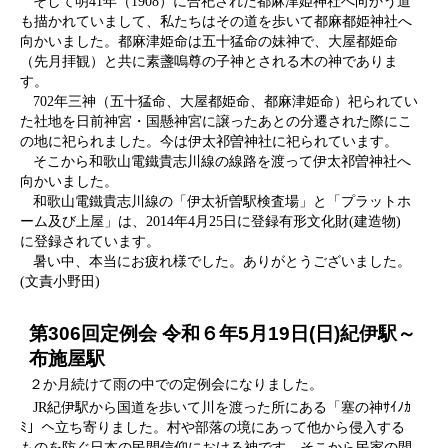
そして明41年（1908）に合祀された都麻津姫神社へ向かう道
も描かれていまして、私たちはその道を歩いて都麻都姫神社へ
向かいました。都麻津姫命は五十猛命の妹神で、大屋都姫命
（先月拝観）と共に素盞嗚尊の子神とされる木の神でありま
す。
702年三神（五十猛命、大屋都姫命、都麻津姫命）祀られてい
た社地を日前神宮・国懸神宮に譲ったあとの分遷された際にこ
の地に祀られました。今は伊太祁曽神社に祀られています。
そこから和歌山電鐵貴志川線の線路を渡って伊太祁曽神社へ
向かいました。
和歌山電鐵貴志川線の「伊太祈曽駅検査場」と「プラットホ
ーム及び上屋」は、2014年4月25日に登録有形文化財(建造物)
に登録されています。
暑い中、本当にお疲れ様でした。ありがとうございました。
(文責小野田)
第306回定例会 令和６年5月19日(日)紀伊駅～
布施屋駅
２か月続けて雨の中での定例会になりました。
JR紀伊駅から国道を歩いて川を渡った所にある「塞の神ｻｲﾉｶ
ﾐ」へ立ち寄りました。村や部落の境にあって他から侵入する
ものを防ぐ日本の民間信仰における神です。そこから民家の間