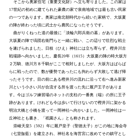
そこから奥家住宅（重要文化財）へ立ち寄りました。この家は
17世紀の初めに建てられた豪農の家で泉南地域では最も古い民家
の一つであります。奥家は南北朝時代から続いた家柄で、大坂夏
の陣が終わった頃に武士から農民になったそうです。
曲がりくねった道の最後に「淡輪六郎兵衛の墓」があります。
大坂夏の陣で塙団右衛門らと一緒に戦い、この辺りで壮烈な戦士
を遂げられました。日枝（ひえ）神社には立ち寄らず、樫井川古
戦場跡へ向かいました。慶長20年（1615）大坂夏の陣の時大坂方
２万騎、徳川方８千騎がここで相対しましたが、大坂方はばらば
らに戦ったので、数が優勢であったにも拘わらず大敗して逃げ帰
ったそうです。目の前にある樫井川の流れに沿って右へ進み新家
川という小さい川が合流する所を渡った先に厩戸王子がありま
す。今はゴルフ練習場のネットの支柱の一番奥（端）の所に王子
跡があります。けれども今は歩いて行けないので樫井川に架かる
明治大橋と小橋を渡って一岡神社へ向かいました。一岡神社は一
丘神社とも書き、「祇園さん」とも称されます。
崇峻天皇5（592）年に厩戸皇子（聖徳太子）がこの地に海会寺
（七堂伽藍）を建立され、神社名を海営宮に改めてその鎮守とし