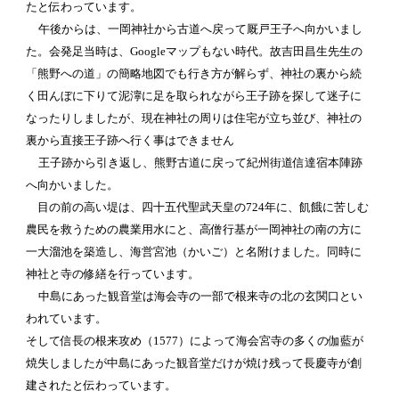
たと伝わっています。
午後からは、一岡神社から古道へ戻って厩戸王子へ向かいまし
た。会発足当時は、Googleマップもない時代。故吉田昌生先生の
「熊野への道」の簡略地図でも行き方が解らず、神社の裏から続
く田んぼに下りて泥濘に足を取られながら王子跡を探して迷子に
なったりしましたが、現在神社の周りは住宅が立ち並び、神社の
裏から直接王子跡へ行く事はできません
王子跡から引き返し、熊野古道に戻って紀州街道信達宿本陣跡
へ向かいました。
目の前の高い堤は、四十五代聖武天皇の724年に、飢餓に苦しむ
農民を救うための農業用水にと、高僧行基が一岡神社の南の方に
一大溜池を築造し、海営宮池（かいご）と名附けました。同時に
神社と寺の修繕を行っています。
中島にあった観音堂は海会寺の一部で根来寺の北の玄関口とい
われています。
そして信長の根来攻め（1577）によって海会宮寺の多くの伽藍が
焼失しましたが中島にあった観音堂だけが焼け残って長慶寺が創
建されたと伝わっています。