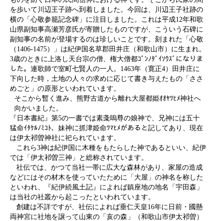
を歩いて川辺王子跡へ到着しました。今回は、川辺王子社跡の
横の「心敬参籠記念碑」に注目しました。これは平成12年和歌
山県副知事高瀬芳彦氏が寄贈したものですが、こういう石碑に
副知事の名前が登場するのは珍しいことです。刻まれた「心敬
（1406-1475）」は紀伊国名草郡田井庄（和歌山市）に生まれ。
3歳のときに上洛し天台宗の僧、権大僧都ｺﾞﾝﾉﾀﾞｲｿｳｽﾞになりま
した。連歌師で室町七賢人の一人。1463年（寛正4）田井庄に
下向した時，土地の人々の求めに応じて書き与えたもの「ささ
めごと」の原形といわれています。
そこから暫く進み、熊野古道から離れ大屋都姫ｵｵﾔﾂﾋﾒ神社へ
向かいました。
『日本書紀』第5の一書では素戔嗚尊の娘神で、兄神には五十
猛命ｲﾀｹﾙﾉﾐｺﾄ、妹神に抓津姫命ﾂﾏﾋﾒがあると記してあり、現在
は伊太祁曽神社に祀られています。
これら3神は紀伊国に木種をもたらした神であるといい、紀伊
では「伊太祁曽三神」と総称されています。
社伝では、かつて当社一帯に広大な森林があり、家屋の造成
などにはその材木を使っていたために「大屋」の神名を称した
といわれ、『紀伊続風土記』によれば鎮座地の地名「宇田森」
は当社の社叢から起こったといわれています。
創建は不詳ですが、社伝によれば垂仁天皇16年に日前・國懸
両神宮に社地を譲って山東の「亥の森」（和歌山市伊太祁曽）