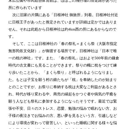
末広公園や市民総合体育館は、ほぼこの飛行場の滑走路があった
所に作られています
次に旧家の片隅にある「日根神社 御旅所」到着。日根神社付近
に日根王子があったと推定されていますが詳細は定かではありま
せん。それは此処から日根神社は約4km西の所にあるからなので
す。
そして、ここは日根神社の「春の祭礼＝まくら祭（大阪市指定
無形民俗文化財）」が御渡する場所です。日根神社は「日本で唯
一の枕の神社」です。また、「春の祭礼」はおよそ500年前の鎌倉
時代の古文書にも見ることができます。祭りの幟に枕をつけて練
り歩いたことから、「まくら祭り」と呼ばれるようになりまし
た。もとは子宝を願う村の娘たちが「枕」を奉納したのが始まり
とのことですが、お祭りに奉納する枕は大変なご利益があるとさ
れ、時代が移り変わる中、商売の縁起をかつぐ者や病気の平癒を
願う人なども祭礼に参加するようになったそうです。最近では緊
張や不安、日々のストレス、恋愛、勉強の悩みで眠れない方、お
子様の夜泣きでお悩みの方、悪い夢を見るという方、引越しなど
により環境が変わって寝苦しい、といった睡眠に関する様々な悩