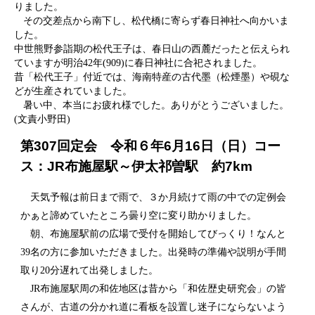
りました。
その交差点から南下し、松代橋に寄らず春日神社へ向かいま
した。
中世熊野参詣期の松代王子は、春日山の西麓だったと伝えられ
ていますが明治42年(909)に春日神社に合祀されました。
昔「松代王子」付近では、海南特産の古代墨（松煙墨）や硯な
どが生産されていました。
暑い中、本当にお疲れ様でした。ありがとうございました。
(文責小野田)
第307回定会 令和６年6月16日（日）コー
ス：JR布施屋駅～伊太祁曽駅 約7km
天気予報は前日まで雨で、３か月続けて雨の中での定例会
かぁと諦めていたところ曇り空に変り助かりました。
朝、布施屋駅前の広場で受付を開始してびっくり！なんと
39名の方に参加いただきました。出発時の準備や説明が手間
取り20分遅れて出発しました。
JR布施屋駅周の和佐地区は昔から「和佐歴史研究会」の皆
さんが、古道の分かれ道に看板を設置し迷子にならないよう