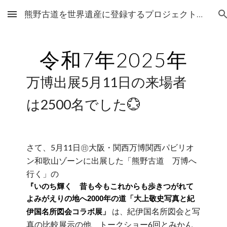
熊野古道を世界遺産に登録するプロジェクト準備会
Skip to main content
Skip to navigation
令和
7
年202
5
年
万博出展5月11日の来場者
は2500名でした💮
さて、5月11日㊐大阪・関西万博関西パビリオ
ン和歌山ゾーンに出展した「熊野古道 万博へ
行く」の
『いのち輝く 昔も今もこれからも歩きつがれて
よみがえりの地へ2000年の道「大上敬史写真と紀
紀伊国名所図会と写
は、
伊国名所図会コラボ展」
真の比較展示の他、トークショー6回とみかん