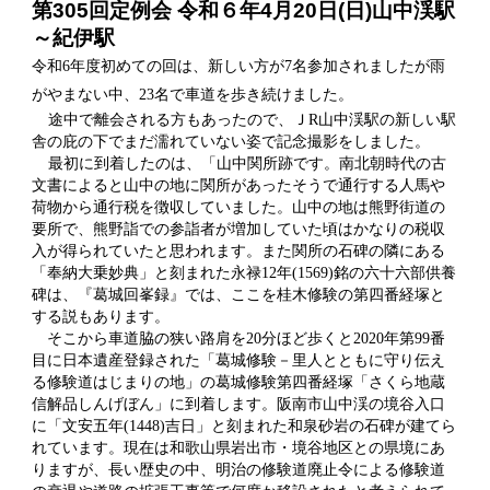
第305回定例会 令和６年4月20日(日)山中渓駅
～紀伊駅
令和6年度初めての回は、新しい方が7名参加されましたが雨
がやまない中、23名で車道を歩き続けました。
途中で離会される方もあったので、ＪR山中渓駅の新しい駅
舎の庇の下でまだ濡れていない姿で記念撮影をしました。
最初に到着したのは、「山中関所跡です。南北朝時代の古
文書によると山中の地に関所があったそうで通行する人馬や
荷物から通行税を徴収していました。山中の地は熊野街道の
要所で、熊野詣での参詣者が増加していた頃はかなりの税収
入が得られていたと思われます。また関所の石碑の隣にある
「奉納大乗妙典」と刻まれた永禄12年(1569)銘の六十六部供養
碑は、『葛城回峯録』では、ここを桂木修験の第四番経塚と
する説もあります。
そこから車道脇の狭い路肩を20分ほど歩くと2020年第99番
目に日本遺産登録された「葛城修験－里人とともに守り伝え
る修験道はじまりの地」の葛城修験第四番経塚「さくら地蔵
信解品しんげぼん」に到着します。阪南市山中渓の境谷入口
に「文安五年(1448)吉日」と刻まれた和泉砂岩の石碑が建てら
れています。現在は和歌山県岩出市・境谷地区との県境にあ
りますが、長い歴史の中、明治の修験道廃止令による修験道