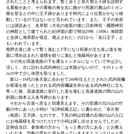
されたことと考えられます。暫く歩くと奈久智王子跡を説明す
る看板があり、その看板の角を右に曲がり民家の裏山のミカン
畑を登るとの中に王子跡があります時代により位置がかなり移
動しているのではないかと言われています。また、王子の名前
には諸説あり、名草郡（大化の改新の後に日前神宮・國懸神宮
の神郡として建てられた紀伊国の郡で明治29年（1896）海部郡
と合併し海草郡が発足、廃止された）の口から「名口王子」と
もいわれています。
熊野古道に戻って暫く進むとT字になり民家が立ち並ぶ道を地
面に埋め込まれた道標を頼りに進むと地蔵祠があります。
その先が高速道路の下を通るトンネルになっていて中は少し
涼しく、次に訪れる武内神社には木陰がないので、そのトンネ
ルの中で少し休憩を取りました。
第12～16代の各天皇に合わせて244年仕えたとされた武内宿禰
が産湯を使ったとされる武内宿禰誕生井がある武内神社に立ち
寄った後、高速道路に並行した道を進むと高速道路の間の山の
斜面に徳本上人名号碑があります。
それから古道へ戻ると切通見えます。その切通の元の山の竹
藪の中にあった小祠が『紀伊続風土記』に書かれた「奈久智
（柏原）王子跡」なのです。下見の時は切通の左側の山の入口
にお地蔵様を見つけただけで小祠は探し出せませんでしたが、
定例会当日、参加者の方から「もっと奥の方にある」とお教え
いただき、竹藪の荒れた道を登っていきますとコンクリート造