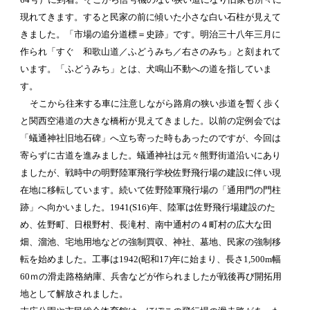
現れてきます。すると民家の前に傾いた小さな白い石柱が見えて
きました。「市場の追分道標＝史跡」です。明治三十八年三月に
作られ「すぐ 和歌山道／ふどうみち／右さのみち」と刻まれて
います。「ふどうみち」とは、犬鳴山不動への道を指していま
す。
そこから往来する車に注意しながら路肩の狭い歩道を暫く歩く
と関西空港道の大きな橋桁が見えてきました。以前の定例会では
「蟻通神社旧地石碑」へ立ち寄った時もあったのですが、今回は
寄らずに古道を進みました。蟻通神社は元々熊野街道沿いにあり
ましたが、戦時中の明野陸軍飛行学校佐野飛行場の建設に伴い現
在地に移転しています。続いて佐野陸軍飛行場の「通用門の門柱
跡」へ向かいました。1941(S16)年、陸軍は佐野飛行場建設のた
め、佐野町、日根野村、長滝村、南中通村の４町村の広大な田
畑、溜池、宅地用地などの強制買収、神社、墓地、民家の強制移
転を始めました。工事は1942(昭和17)年に始まり、長さ1,500m幅
60ｍの滑走路格納庫、兵舎などが作られましたが戦後再び開拓用
地として解放されました。