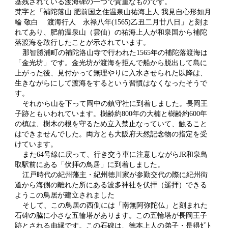
基残されている渡海碑の一つで貴重なものです。
梵字と「補陀落山 肥前国之住温泉山祐海上人 我見自心形如月
輪 敬白 渡海行人 永禄八年(1565)乙丑二月廿八日」と刻ま
れてあり、肥前温泉山（雲仙）の祐海上人が和泉国から補陀
落渡海を敢行したことが示されています。
那智勝浦町の補陀洛山寺で行われた1565年の補陀落渡海は
「金光坊」です。金光坊が渡海を拒んで船から脱出して島に
上がった後、見付かって無理やりに入水させられた以降は、
生きながらにして渡海をするという習慣はなくなったそうで
す。
それから山を下って岡中の鎮守社に到着しました。長岡王
子跡ともいわれています。樹齢約800年の大楠と樹齢約600年
の槙は、樹木の根を守るため立入禁止なっていて、触ること
はできませんでした。両方とも大阪府天然記念物の指定を受
けています。
また64号線に戻って、行き交う車に注意しながらJR和泉鳥
取駅前にある「伏拝の鳥居」に到着しました。
江戸時代の紀州藩主・紀州徳川家が参勤交代の際に紀州街
道から海側の離れた所にある波多神社を伏拝（遥拝）できる
ようこの鳥居が建立されました
そして、この鳥居の西側には「南無阿弥陀仏」と刻まれた
石碑の脇に小さな五輪塔があります。この五輪塔が長岡王子
跡とされる由縁です。この石碑は、徳本上人の弟子・是得ｾﾞﾄ