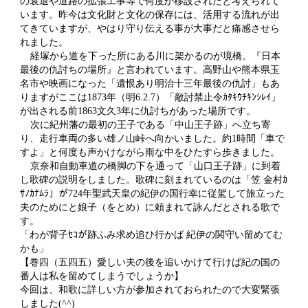
の衰退や道路の拡張工事等で何度か移設されたと考えられて
います。昨今は文化財と文化の保存には、活用する流れが出
てきていますが、やはり守り伝える事が大事だと痛感させら
れました。
経塚から道を下った所にある川に架かるのが境橋。『日本
最後の仇討ちの場所』と言われています。高野山や熊本県玉
名市や映画になった「遺恨あり明治十三年最後の仇討」もあ
りますがここは1873年（明6.2.7）「敵討禁止令ｶﾀｷｳﾁｷﾝｼﾚｲ」
が出される前1863文久3年に仇討ちがあった場所です。
次に紀州藩の最初の王子である「中山王子跡」へ立ち寄
り、走行車両の多い雄ノ山峠へ向かいました。約1時間「車で
すよ」と何度も声かけながら雨な中をひたすら歩きました。
京奈和自動車道の橋脚の下を通って「山口王子跡」に到着
し歌碑の説明をしました。歌碑に刻まれているのは「笠 金村ｶ
ｻﾉｶﾅﾑﾗ」が724年聖武天皇の紀伊の国行幸に従駕して旅立った
夫のためにと娘子（をとめ）に頼まれて詠んだとされる歌で
す。
「わが背子ｾｺが跡ふみ求め追ひ行かば 紀伊の関守い留めてむ
かも」
【巻四（五四五）愛しい夫の後を追いかけて行けば紀の国の
番人は私を留めてしまうでしょうか】
今回は、和歌に詳しい方が参加されておられたので大変緊張
しました(^^)