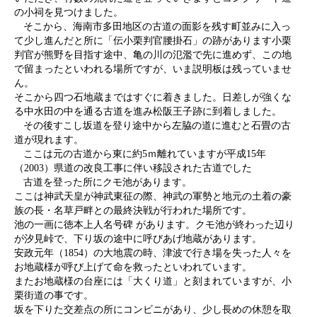
の小祠を見つけました。
そこから、海南市多田地区の古道の面影を残す町並みに入っ
て少し進んだと所に「伝小栗判官腰掛石」の跡があります小栗
判官が熊野を目指す途中、亀の川の氾濫で先に進めず、この地
で留まったといわれる場所ですが、いま説明板は残っていませ
ん。
そこから四つ石地蔵まではすぐに着きました。日差しが強くな
る中水田の中を通る古道を進み松阪王子跡に到着しました。
その後すこし坂道を登り途中から左脇の道に進むと石畳の古
道が現れます。
ここは元の古道から東に約5ｍ離れていますが平成15年
（2003）県道の改良工事に伴い移設された古道でした
古道を登った所にクモ池があります。
ここは神武天皇が神武東征の際、神武の軍勢と地元の土着の豪
族の長・名草戸畔との最終決戦が行われた場所です。
池の一画に徳本上人名号碑 があります。クモ池が終わった辺り
が汐見峠で、下り坂の途中に呼びあげ地蔵があります。
安政元年（1854）の大地震の時、津波で行き場を失った人々を
お地蔵様が呼び上げて命を救ったといわれています。
またお地蔵様の台座には「大くり道」と刻まれていますが、小
栗街道の事です。
坂を下りた交差点の所にコンビニがあり、少し長めの休憩を取