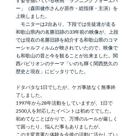
す姿を描いている映画「ランニングフォーエバ
ー」（森田健作さんが原作・総指揮・主演）を
上映しました。
モニターは2台あり、下段では生徒達が走る
和歌山県内の名勝旧跡の33年前の映像が、上段
では現在の名勝旧跡を紹介する和歌山県のコマ
ーシャルフィルムが映されていたので、映像で
も和歌山の昔と今を観ることが出来ました。関
西パビリオンのテーマ「いのち輝く関西悠久の
歴史と現在」にピッタリでした。
ドタバタな1日でしたが、ケガ事故なく無事終
了しました。
1997年から28年活動をしていますが、1日で
2500人を対応したイベントは初めてでした。
初めてなことばかりで、万博のルールが厳しく
て困ったり、悩んだ事もありましたが、
この大変貴重な体験を今後の活動に活かしてい