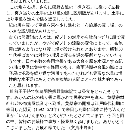
と刻まれていました。
この角を右折、さらに熊野古道の「導き石」に従って左折
し、突き当りの土手の上り道の際に説明版があります。土手に
上り車道を進んで橋を迂回しました。
紀の川を渡って車道を東へ少し進むと「布施屋の渡し場」の
小さな説明版があります。
古くは熊野詣の人々は、紀ノ川の対岸から吐前ﾊﾝｻﾞｷに船で渡
っていましたが、やがて紀ノ川の流路の変化によって、布施
屋に渡るようになり渡し場が設けられたとあります。昭和30
年代半ばまでは対岸の川辺に渡る交通の要所となっていたそ
うです。日本有数の多雨地帯である大台ヶ原を水源とする紀
の川は夏季に集中する降雨があり、梅雨時期や台風の際には
容易に氾濫を繰り返す河川であったけれども豊富な水量は慢
性的な水不足にあえぐ奈良盆地の人間にとって魅力的であっ
たと思われます。
吐前王子跡で後鳥羽院熊野御幸記では昼食をとったそうで
す。みかんの花の残り香に導かれて民家の中を進み、黄檗宗ｵｵ
ﾊﾞｸｼｭｳの布施屋観音寺へ到着。黄檗宗の開祖は江戸時代初期に
来日した隠元（1592- 673年）で来日した際に日本に持ち込んだ
豆が「いんげんまめ」と名が付いたとされています。今回も雨
の中、皆様のお蔭様で事故・怪我無く歩けました。ありがとう
ございました。お疲れ様でした。(文責小野田)