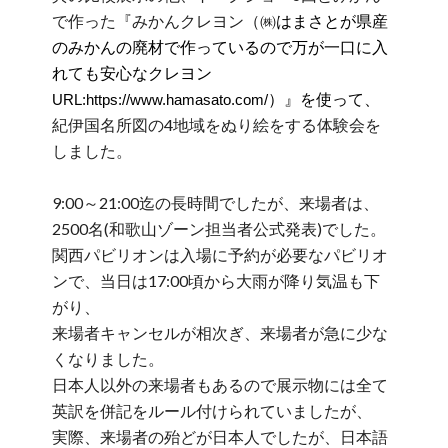
で作った『みかんクレヨン（
㈱はまさとが県産
のみかんの廃材で作っているので万が一口に入
れても安心なクレヨン
）』を使って、
URL:
https://www.hamasato.com/
紀伊国名所図の4地域をぬり絵をする体験会を
しました。
9:00～21:00迄の長時間でしたが、来場者は、
2500名(和歌山ゾーン担当者公式発表)でした。
関西パビリオンは入場に予約が必要なパビリオ
ンで、当日は17:00頃から大雨が降り気温も下
がり、
来場者キャンセルが相次ぎ、来場者が急に少な
くなりました。
日本人以外の来場者もあるので展示物には全て
英訳を併記をルール付けられていましたが、
実際、来場者の殆どが日本人でしたが、日本語