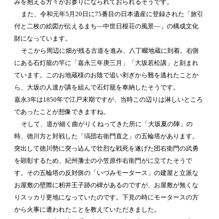
みを抱える方々がお参りになられておられるそうです。
また、令和元年5月20日に75番目の日本遺産に登録された「旅引
付と二枚の絵図が伝えるまち―中世日根荘の風景―」の構成文化
財になっています。
そこから周辺に畑が残る古道を進み、八丁畷地蔵に到着。右側
にある石灯籠の竿に「嘉永三年庚三月」「大坂若松講」と刻まれ
ています。このお地蔵様のお陰で追い剥ぎから難を逃れたことか
ら、大坂の人達が講を組んで石灯籠を奉納したそうです。
嘉永3年は1850年で江戸末期ですが、当時この辺りは淋しいところ
であったことが想像できますね。
そして、道が細く曲がりくねってきた所に「大坂夏の陣」の
時、徳川方と対戦した「塙団右衛門直之」の五輪塔があります。
突出して徳川勢に突っ込んで壮烈な戦死を遂げた団右衛門の武勇
を顕彰するため、紀州藩士の小笠原作右衛門がに立てたそうで
す。その五輪塔の反対側の「いづみモータース」の建屋と立派な
お屋敷の壁際に籾井王子跡の碑があるのですが、お屋敷が無くな
りスッカリ更地になっていたのです。下見の時にモータースの方
から火事に遭われたことを教えていただきました。