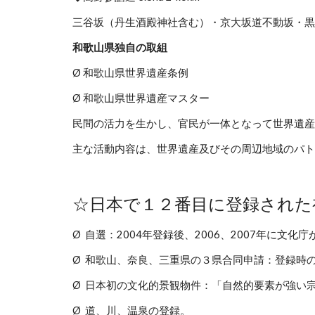
三谷坂（丹生酒殿神社含む）・京大坂道不動坂・黒
和歌山県独自の取組
Ø 和歌山県世界遺産条例
Ø 和歌山県世界遺産マスター
民間の活力を生かし、官民が一体となって世界遺産
主な活動内容は、世界遺産及びその周辺地域のパト
☆日本で１２番目に登録された
Ø 自選：2004年登録後、2006、2007年に
Ø 和歌山、奈良、三重県の３県合同申請：登録時
Ø 日本初の文化的景観物件：「自然的要素が強い
Ø 道、川、温泉の登録。