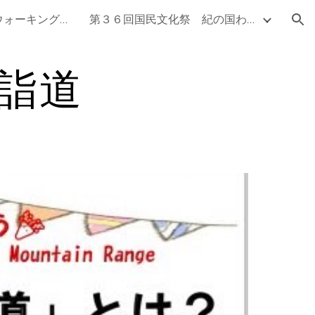
熊野古道世界遺産ウォーキング定例会
第３６回国民文化祭 紀の国わかやま文化祭2021 地域文化発信事業 ～和歌山の文化の今昔～
ion
詣道