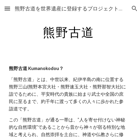
熊野古道を世界遺産に登録するプロジェクト準備会
Skip to main content
Skip to navigation
熊野古道
熊野古道 Kumanokodou？
「熊野古道」とは、中世以来、紀伊半島の南に位置する
熊野三山(熊野本宮大社・熊野速玉大社・熊野那智大社)に
詣でるために、平安時代の貴族に始まり武士や全国の庶
民に至るまで、約千年に渡って多くの人々に歩かれた参
詣道です。
この「熊野古道」が通る一帯は、”人を寄せ付けない神秘
的な自然環境”であることから昔から神々が宿る特別な地
域と考えられ、自然崇拝を土台に、神道や仏教さらに修