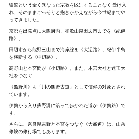
験道という全く異なった宗教を区別することなく 受け入
れ、そのままごっそりと抱きかかえながら今世紀までや
ってきました。
京都を出発点に大阪府内、和歌山県田辺市までを《紀伊
路》、
田辺市から熊野三山まで海岸線を《大辺路》、紀伊半島
を横断する《中辺路》、
高野山と本宮間が《小辺路》。また、本宮大社と速玉大
社をつなぐ
《熊野川》も「川の熊野古道」として信仰の対象とされ
ています。
伊勢から入り熊野灘に沿って歩かれた道が《伊勢路》で
す。
さらに、奈良県吉野と本宮をつなぐ《大峯道》は、山岳
修験の修行場でもあります。